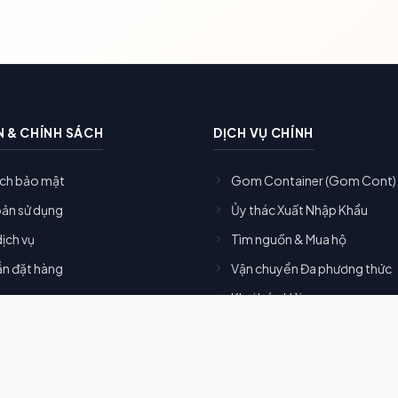
N & CHÍNH SÁCH
DỊCH VỤ CHÍNH
ách bảo mật
Gom Container (Gom Cont)
oản sử dụng
Ủy thác Xuất Nhập Khẩu
dịch vụ
Tìm nguồn & Mua hộ
n đặt hàng
Vận chuyển Đa phương thức
Khai báo Hải quan