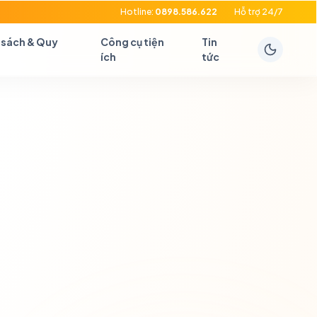
Hotline:
0898.586.622
Hỗ trợ 24/7
 sách & Quy
Công cụ tiện
Tin
ích
tức