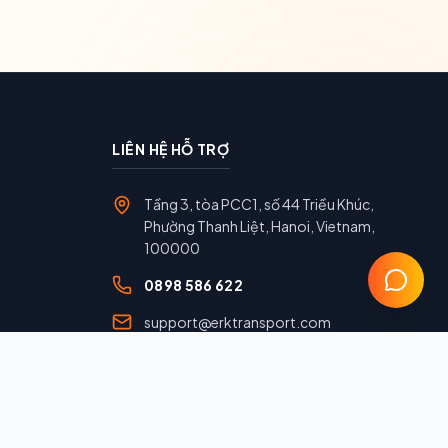
LIÊN HỆ HỖ TRỢ
Tầng 3, tòa PCC1, số 44 Triều Khúc,
Phường Thanh Liệt, Hanoi, Vietnam,
100000
0898 586 622
support@erktransport.com
Chính sách bảo mật
Điều khoản sử dụng