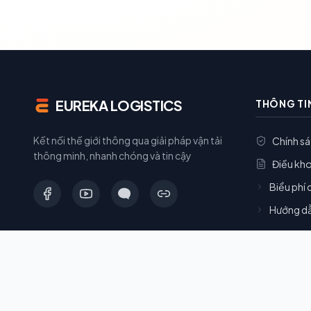
EUREKA LOGISTICS
THÔNG TI
Kết nối thế giới thông qua giải pháp vận tải
Chính s
thông minh, nhanh chóng và tin cậy
Điều kh
Biểu phí 
Hướng dẫ
©
2026
Eureka Logistics. All rights reserved.