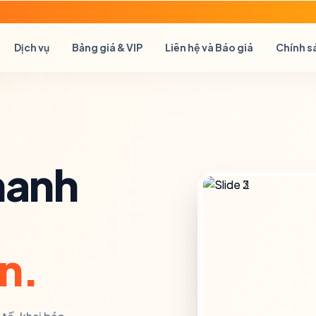
Dịch vụ
Bảng giá & VIP
Liên hệ và Báo giá
Chính s
hanh
n.