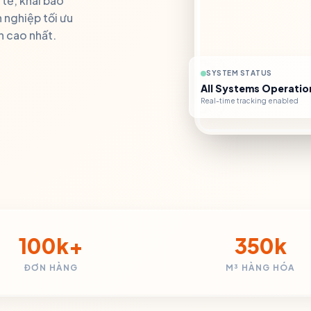
tế, khai báo
 nghiệp tối ưu
n cao nhất.
SYSTEM STATUS
All Systems Operatio
Real-time tracking enabled
100k+
350k
ĐƠN HÀNG
M³ HÀNG HÓA