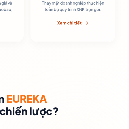
 giá và
Thay mặt doanh nghiệp thực hiện
Taobao,
toàn bộ quy trình XNK trọn gói.
Xem chi tiết
n
EUREKA
 chiến lược?