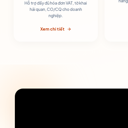
hàng 
Hỗ trợ đầy đủ hóa đơn VAT, tờ khai
hải quan, CO/CQ cho doanh
nghiệp.
Xem chi tiết