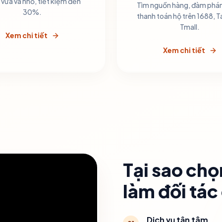
vừa và nhỏ, tiết kiệm đến
Tìm nguồn hàng, đàm phán
30%.
thanh toán hộ trên 1688, 
Tmall.
Xem chi tiết
Xem chi tiết
Tại sao chọ
làm đối tác
Dịch vụ tận tâm