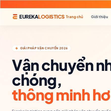
EUREKA
LOGISTICS
Trang chủ
Giới thiệu
GIẢI PHÁP VẬN CHUYỂN 2026
Vận chuyển n
chóng,
thông minh hơ