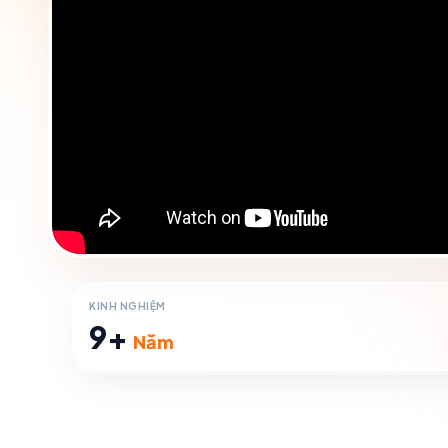
KINH NGHIỆM
9
+
Năm