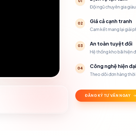
0
1
Đội ngũ chuyên gia giàu
Giá cả cạnh tranh
0
2
Cam kết mang lại giải ph
An toàn tuyệt đối
0
3
Hệ thống kho bãi hiện đ
Công nghệ hiện đạ
0
4
Theo dõi đơn hàng thời
ĐĂNG KÝ TƯ VẤN NGAY