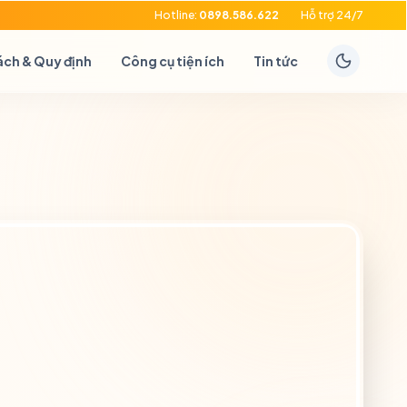
Hotline:
0898.586.622
Hỗ trợ 24/7
ách & Quy định
Công cụ tiện ích
Tin tức