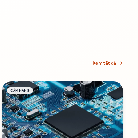
Xem tất cả
CẨM NANG